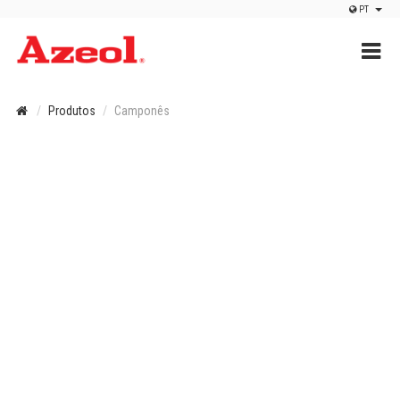
Tog
PT
Toggle
navigatio
Produtos
Camponês