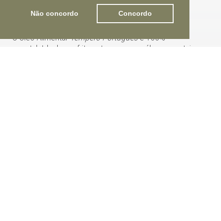
Não concordo
Concordo
Características
O Óleo Alimentar
Tempero Português
é 100%
vegetal. Ideal para fritar e temperar, os óleos vegetais
são ricos em gorduras insaturadas, que complementam
um regime alimentar equilibrado e diversificado.
Disponível em:
Vidro
Pet
1 L
5 L